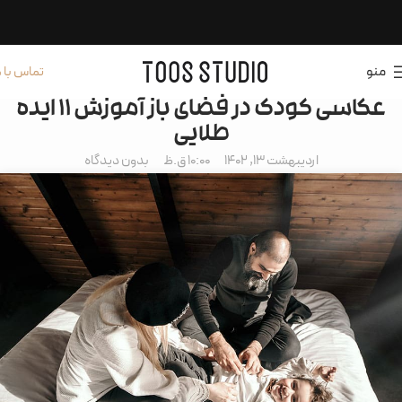
منو
تماس با م
عکاسی کودک در فضای باز آموزش 11 ایده
طلایی
اردیبهشت 13, 1402
10:00 ق.ظ
بدون دیدگاه