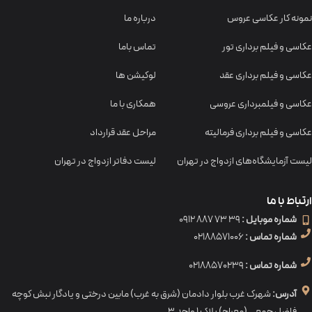
نمونه کار عکاسی عروس
درباره ما
عکاسی و فیلم برداری تور
تماس باما
عکاسی و فیلم برداری عقد
لوکیشن ها
عکاسی و فیلمبرداری عروسی
همکاری با ما
عکاسی و فیلم برداری فرمالیته
مراحل عقد قرارداد
لیست آزمایشگاه‌های ازدواج در تهران
لیست دفاتر ازدواج در تهران
ارتباط با ما
شماره موبایل :
39 73 887 0912
شماره تماس :
02188571006
شماره تماس :
02188570239
آدرس:
شهرک غرب بلوار دادمان (شرق به غرب) مابین درختی و یادگار نبش کوچه
فاضل جمعی (معراج) پلاک ۱ واحد ۳