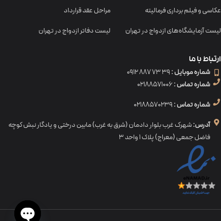
عکاسی و فیلم برداری فرمالیته
مراحل عقد قرارداد
لیست آزمایشگاه‌های ازدواج در تهران
لیست دفاتر ازدواج در تهران
ارتباط با ما
شماره موبایل :
39 73 887 0912
شماره تماس :
02188571006
شماره تماس :
02188570239
آدرس:
شهرک غرب بلوار دادمان (شرق به غرب) مابین درختی و یادگار نبش کوچه
فاضل جمعی (معراج) پلاک ۱ واحد ۳