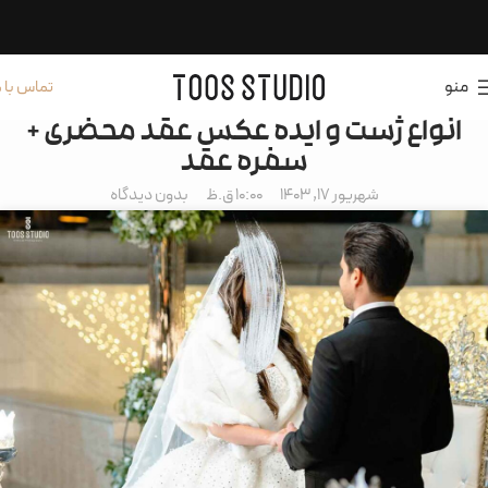
منو
تماس با م
انواع ژست و ایده عکس عقد محضری +
سفره عقد
شهریور 17, 1403
10:00 ق.ظ
بدون دیدگاه