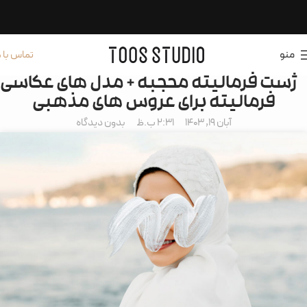
منو
تماس با م
ژست فرمالیته محجبه + مدل های عکاسی
فرمالیته برای عروس های مذهبی
آبان 19, 1403
2:31 ب.ظ
بدون دیدگاه