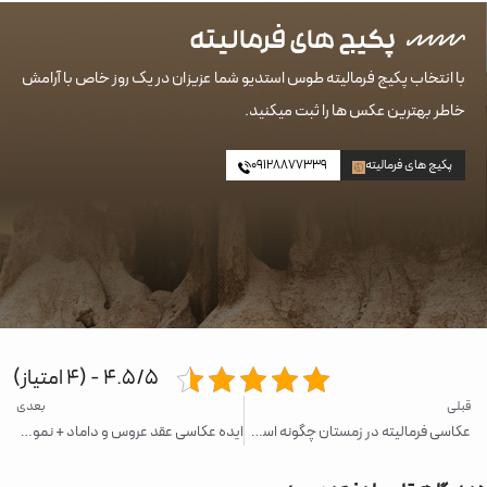
پکیج های
فرمالیته
با انتخاب پکیج‌‌ فرمالیته طوس استدیو شما عزیزان در یک روز خاص با آرامش
خاطر بهترین عکس ها را ثبت میکنید.
پکیج های فرمالیته
09128877339
4.5/5 - (4 امتیاز)
قبلی
بعدی
عکاسی فرمالیته در زمستان چگونه است؟ + نمونه کار عکاسی فرمالیته زمستانی
ایده عکاسی عقد عروس و داماد + نمونه کارهای عکس های عقد عروس و داماد