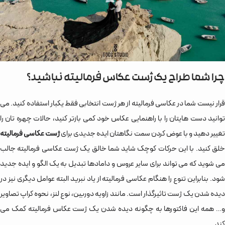
چرا شما طراح یک ژست عکاس فرمالیته نباشید؟
قرار نیست شما در عکاسی فرمالیته از هر ژست انتخابی فقط یکبار استفاده کنید. می
توانید دست هایتان را با راهنمایی عکاس خود کمی بازتر کنید، حالات چهره تان را
غییر دهید و با عوض کردن سمت نگاهتان ایده جدیدی برای
ژست عکاسی فرمالیته
خلق کنید. با این حرکات کوچک شاید شما خالق یک ژست عکاسی فرمالیته جالب
می شوید که می تواند برای سایر عروس و دامادها تبدیل به یک الگو و ایده جدید
شود. بنابراین تنوع را هنگام عکاسی فرمالیته از یاد نبرید البته عوامل دیگری نیز در
دیده شدن یک ژست تاثیرگذار است. مانند زاویه دوربین، نوع لنز، نحوه کراپ تصاویر
و… همه این فاکتورها به چگونه دیده شدن یک ژست عکاس فرمالیته کمک می
کند.