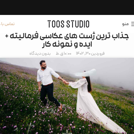
منو
تماس با م
جذاب ترین ژست های عکاسی فرمالیته +
ایده و نمونه کار
فروردین 30, 1402
10:00 ق.ظ
بدون دیدگاه