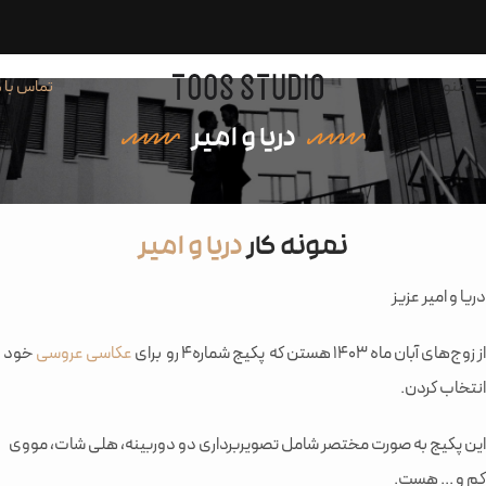
منو
تماس با م
دریا و امیر
نمونه کار
دریا و امیر
دریا و امیر عزیز
از زوج‌های آبان ماه ۱۴۰3 هستن که پکیج شماره4 رو برای
عکاسی عروسی
خود
انتخاب کردن.
این پکیج به صورت مختصر شامل تصویربرداری دو دوربینه، هلی شات، مووی
کم و ... هست.