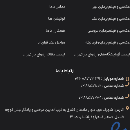
عکاسی و فیلم برداری تور
تماس باما
عکاسی و فیلم برداری عقد
لوکیشن ها
عکاسی و فیلمبرداری عروسی
همکاری با ما
عکاسی و فیلم برداری فرمالیته
مراحل عقد قرارداد
لیست آزمایشگاه‌های ازدواج در تهران
لیست دفاتر ازدواج در تهران
ارتباط با ما
شماره موبایل :
39 73 887 0912
شماره تماس :
02188571006
شماره تماس :
02188570239
آدرس:
شهرک غرب بلوار دادمان (شرق به غرب) مابین درختی و یادگار نبش کوچه
فاضل جمعی (معراج) پلاک ۱ واحد ۳