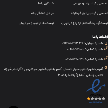
عکاسی و فیلمبرداری عروسی
همکاری با ما
عکاسی و فیلم برداری فرمالیته
مراحل عقد قرارداد
لیست آزمایشگاه‌های ازدواج در تهران
لیست دفاتر ازدواج در تهران
ارتباط با ما
شماره موبایل :
39 73 887 0912
شماره تماس :
02188571006
شماره تماس :
02188570239
آدرس:
شهرک غرب بلوار دادمان (شرق به غرب) مابین درختی و یادگار نبش کوچه
فاضل جمعی (معراج) پلاک ۱ واحد ۳