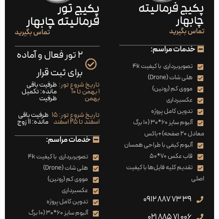
پکیج فرمالیته
پکیج تور
چابهار
فرمالیته چابهار
تماس بگیرید
تماس بگیرید
خدمات مراسم:
2 تور فعال و آماده
تصویر‌‌برداری با کیفیت 4k
برای ثبت قرار
هلی شات (Drone)
تاریخ شروع تور:
ظرفیت باقی
مووی کم (رونین)
1 بهمن تا 10
مانده: تکمیل
بهمن
ظرفیت
عکسبرداری
تدوین کامل پروژه
تاریخ شروع تور: 15
ظرفیت باقی
اسفند تا 25 اسفند
مانده: 11 زوج
آلبوم سایز 60*30 (۱۰ برگ
معادل ۲۰ صفحه)+باکس
خدمات مراسم:
آلبوم کیفی با طراحی همسان
قاب عکس 70*50
تصویر‌‌برداری با کیفیت 4k
تقدیم کلیه فایل‌ها با کیفیت
هلی شات (Drone)
اصلی
مووی کم (رونین)
عکسبرداری
39 73 887 0912
تدوین کامل پروژه
آلبوم سایز 60*30 (۱۰ برگ
006 71 885 021