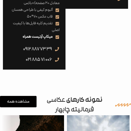
معادل ۲۰ صفحه)+باکس
آلبوم کیفی با طراحی همسان
قاب عکس 70*50
تقدیم کلیه فایل‌ها با کیفیت
اصلی
میکاپ آرتیست همراه
39 73 887 0912
006 71 885 021
نمونه کارهای
عکاسی
مشاهده همه
فرمالیته چابهار