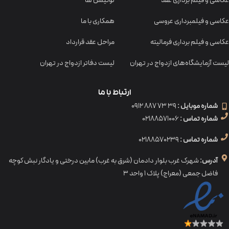
عکاسی و فیلم برداری عقد
لوکیشن ها
عکاسی و فیلمبرداری عروسی
همکاری با ما
عکاسی و فیلم برداری فرمالیته
مراحل عقد قرارداد
لیست آزمایشگاه‌های ازدواج در تهران
لیست دفاتر ازدواج در تهران
ارتباط با ما
شماره موبایل :
39 73 887 0912
شماره تماس :
02188571006
شماره تماس :
02188570239
آدرس:
شهرک غرب بلوار دادمان (شرق به غرب) مابین درختی و یادگار نبش کوچه
فاضل جمعی (معراج) پلاک ۱ واحد ۳