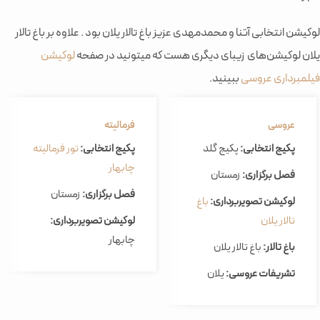
لوکیشن انتخابی آتنا و محمدمهدی عزیز باغ تالار یلان بود . علاوه بر باغ تالار
یلان لوکیشن‌های زیبای دیگری هست که میتونید در صفحه
لوکیشن
فیلمبرداری عروسی
ببینید.
عروسی
فرمالیته
پکیج انتخابی:
پکیج گلد
پکیج انتخابی:
تور فرمالیته
چابهار
فصل برگزاری:
زمستان
فصل برگزاری:
زمستان
لوکیشن تصویربرداری:
باغ
تالار یلان
لوکیشن تصویربرداری:
چابهار
باغ تالار:
باغ تالار یلان
تشریفات عروسی:
یلان