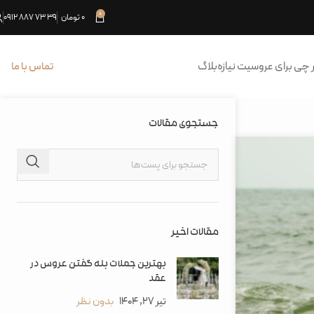
0
0
تومان
39 73 887 0912
 چی برای عروسیت نیازه
بلاگ
تماس با ما
جستجوی مقالات
مقالات اخیر
بهترین جملات بله گفتن عروس در
عقد
تیر 27, 1404
بدون نظر