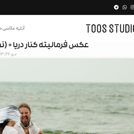
آتلیه عکاسی 
عکس فرمالیته کنار دریا + (
دی 26, 1403