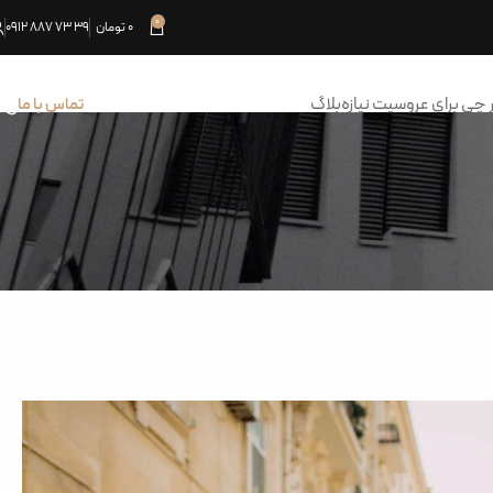
0
0
تومان
39 73 887 0912
 چی برای عروسیت نیازه
بلاگ
تماس با ما