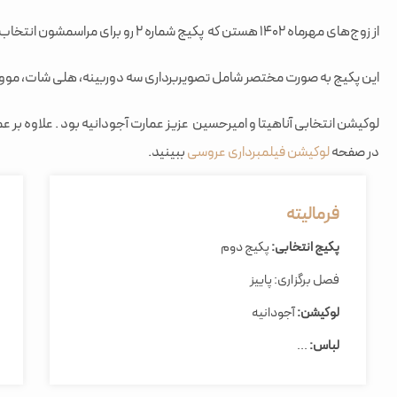
از زوج‌های مهرماه ۱۴۰2 هستن که پکیج شماره ۲ رو برای مراسمشون انتخاب کردن.
این پکیج به صورت مختصر شامل تصویربرداری سه دوربینه، هلی شات، موو
لوکیشن انتخابی آناهیتا و امیرحسین عزیز عمارت آجودانیه بود . علاوه بر
در صفحه
لوکیشن فیلمبرداری عروسی
ببینید.
فرمالیته
پکیج انتخابی:
پکیج دوم
فصل برگزاری: پاییز
لوکیشن:
آجودانیه
لباس:
...