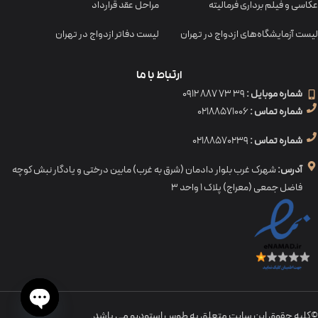
عکاسی و فیلم برداری فرمالیته
مراحل عقد قرارداد
لیست آزمایشگاه‌های ازدواج در تهران
لیست دفاتر ازدواج در تهران
ارتباط با ما
شماره موبایل :
39 73 887 0912
شماره تماس :
02188571006
شماره تماس :
02188570239
آدرس:
شهرک غرب بلوار دادمان (شرق به غرب) مابین درختی و یادگار نبش کوچه
فاضل جمعی (معراج) پلاک ۱ واحد ۳
©کلیه حقوق این سایت متعلق به طوس استودیو می باشد.